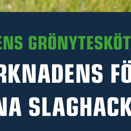
Delbetalning:
1 781 kr/mån i 24 mån
(inkl. moms)
Företagsleasing:
481 kr/mån i 60 mån
(exkl. moms)
Läs mer
PRODUKTINFORMATION
TEKNISK DATA