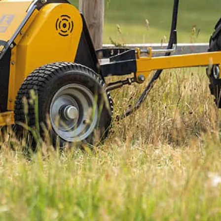
Frontmonterad sandspridare med adapter från
Trima till Trepunkt.
Läs mer
38 625 kr
Inkl. moms
I lager
-
+
LÄGG I VARUKORGEN
Art. nr 32-S900FT