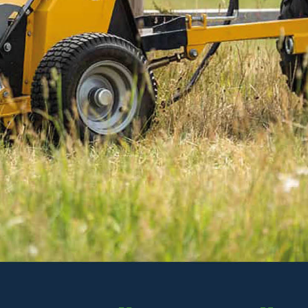
Innehåller 1 st oljefilter, 1 st bränslefilter, 1 st
smörjfett STARTA Universal.
Läs mer
486 kr
Inkl. moms
Lägsta pris 30 dagar: 613 kr
Ordinarie pris: 613 kr
I lager
-
+
LÄGG I VARUKORGEN