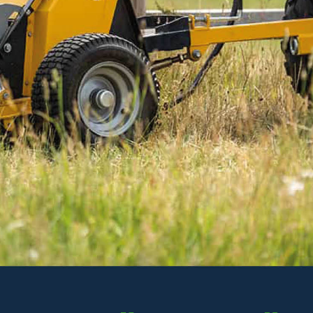
Innehåller: 1 st oljefilter, 1 st bränslefilter, 1 st
smörjfett STARTA Universal.
Läs mer
399 kr
Inkl. moms
Lägsta pris 30 dagar: 494 kr
Ordinarie pris: 494 kr
I lager
-
+
LÄGG I VARUKORGEN