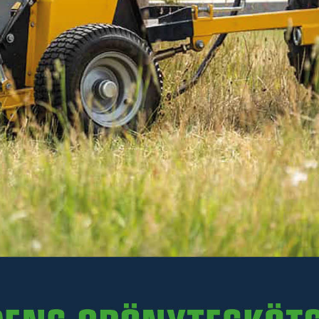
En praktisk grill- och stekhällsskrapa som gör det
enkelt att avlägsna fastbrända matrester, fett och
smuts från grillgaller och stekhällar.
Läs mer
185 kr
Inkl. moms
I lager
-
+
LÄGG I VARUKORGEN
Art. nr 30-54921240