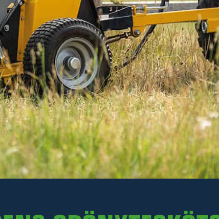
Tillaga maten snabbare och behåll värmen längre
med ett lock som bevarar värmen effektivt.
Läs mer
787 kr
Inkl. moms
I lager
-
+
LÄGG I VARUKORGEN
Art. nr 30-54920950