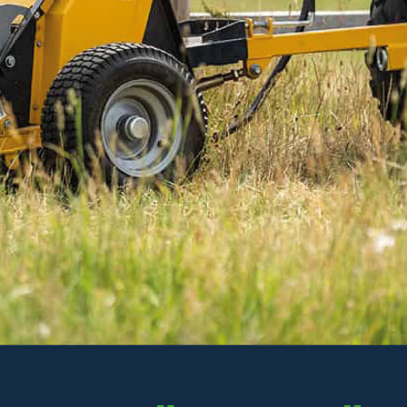
Det kraftiga bladet på pizzaskäraren gör det enkelt
att skära igenom både krispig botten och topping
utan att dra sönder pizzan.
Läs mer
349 kr
Inkl. moms
I lager
-
+
LÄGG I VARUKORGEN