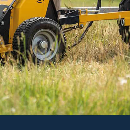
Läs mer
988 kr
Inkl. moms
I lager
-
+
LÄGG I VARUKORGEN
Art. nr 21-KW500