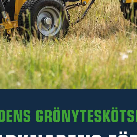
63 kr
Inkl. moms
I lager
-
+
LÄGG I VARUKORGEN
Art. nr VKM280N.022
PRODUKTINFORMATION