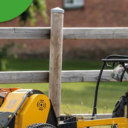
SEGERSÄKRING SGH68
Passar till slaghack VKM280R/XKE200 och
Rotorslåtter RS210HN/RS290HN
Läs mer