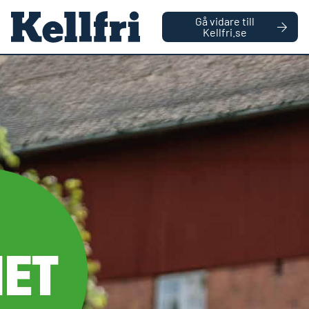
|
FÖRETAG
PRIVATPERSON
Gå vidare till
håll
Kellfri.se
0
Antal varor
Startsida
Reservdelar
Hjulaxel med nav