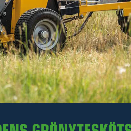
Inkl. moms
I lager
-
+
LÄGG I VARUKORGEN
Art. nr TV06PRO.003
Delbetalning:
98 kr/mån i 24 mån
(inkl. moms)
Läs mer