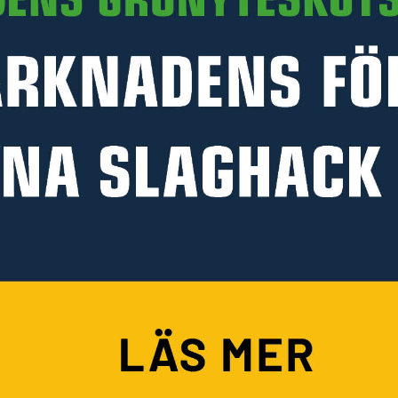
PRODUKTINFORMATION
HANDLA PÅ KELLFRI
Köpvillkor