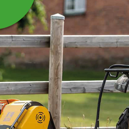
HJULAXEL MED NAV
Hjulaxeln passar till Tippvagn ATV TV06PRO.
Läs mer
2 118 kr