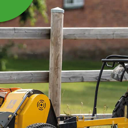
KILREM B56 LI1422
Kilrem B56 Li1422 Passar till Sågverk 21-
SV500E/SV500B.
Läs mer