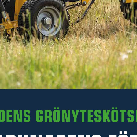
274 kr
Inkl. moms
I lager
-
+
LÄGG I VARUKORGEN
Art. nr SV500E.120
PRODUKTINFORMATION