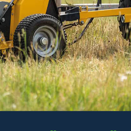
1 208 kr
Inkl. moms
I lager
-
+
LÄGG I VARUKORGEN
Art. nr R13-KK200.006
Delbetalning:
56 kr/mån i 24 mån
(inkl. moms)