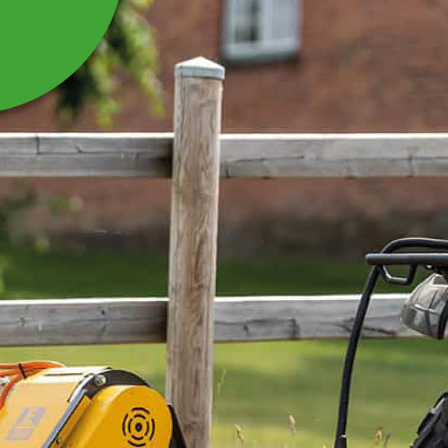
STÖDRULLE MED FLÄNS
TILL VEDKLIPP
Stödrulle med fläns till vedklipp KK200
Läs mer