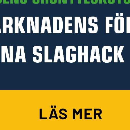
PRODUKTINFORMATION
HANDLA PÅ KELLFRI
Köpvillkor