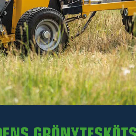
Sprint med saxpinne till lämmar ntill tippvagn TV25
Läs mer
156 kr
Inkl. moms
I lager
-
+
LÄGG I VARUKORGEN
Art. nr R23-TV25.004