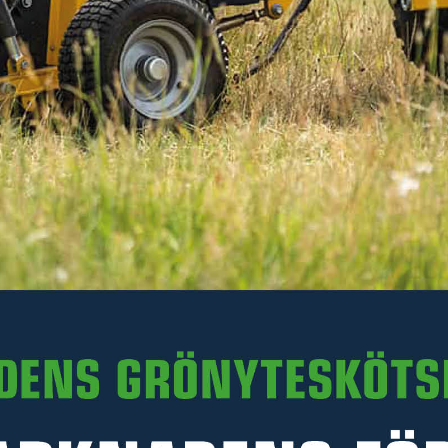
656 kr
Inkl. moms
I lager
-
+
LÄGG I VARUKORGEN
Art. nr R20-SBG125.002
PRODUKTINFORMATION