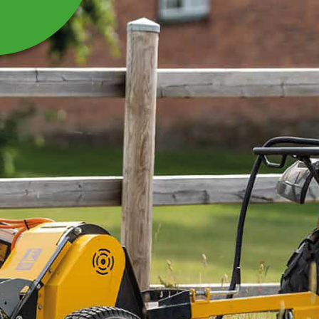
SPJUT KORT TILL
STORBALSGREP
Spjut kort till storbalsgrep SBG125
Läs mer