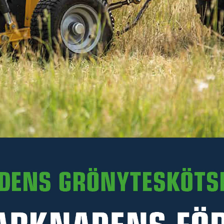
Kniv vänster till rotorkultivator
Kniv höger till rotorkultivator
Inkl. moms
Inkl. moms
338 kr
338 kr
RESERVDELAR
RESERVDELAR