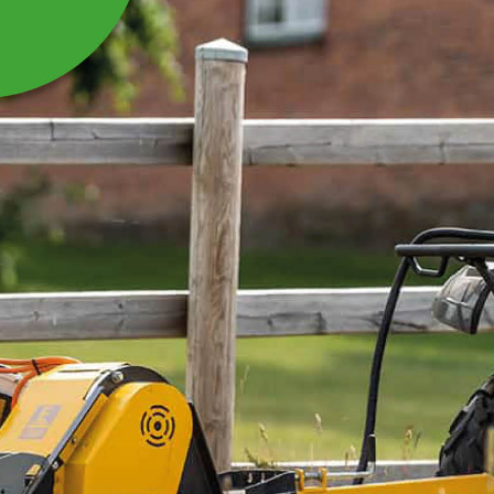
HJULHUS NEDRE
VÄNSTER
Hjulhus nedre vänster som passar till Loncin XWolf
550 och 700 ATV.