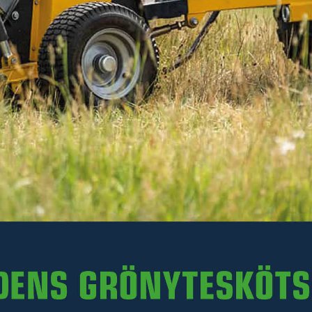
Läs mer
265 kr
Inkl. moms
I lager
-
+
LÄGG I VARUKORGEN
Art. nr R42-XWOLF700.101