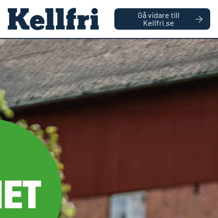
|
FÖRETAG
PRIVATPERSON
Gå vidare till
håll
Kellfri.se
0
Antal varor
Startsida
Reservdelar
Remskydd, inre