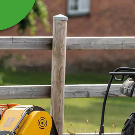
REMSKYDD, INRE
Passar till Rotorslåtter FDM160/200/240
Läs mer
2 414 kr