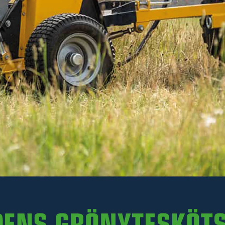
Inkl. moms
I lager
-
+
LÄGG I VARUKORGEN
Art. nr R35-FDM.123
Delbetalning:
111 kr/mån i 24 mån
(inkl. moms)
Läs mer