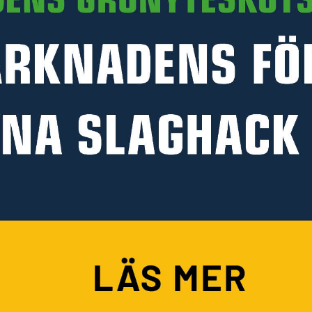
PRODUKTINFORMATION
HANDLA PÅ KELLFRI
Köpvillkor