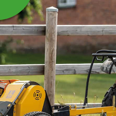
REMSKIVA 2-SPÅR
Ø245MM
Remskiva 245 mm 2-spår till parkklippare FM180.
Läs mer