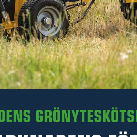
640 kr
Inkl. moms
I lager
-
+
LÄGG I VARUKORGEN
Art. nr R35-FM180.016
PRODUKTINFORMATION