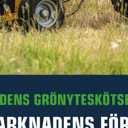
I lager
-
+
LÄGG I VARUKORGEN
Art. nr R35-GKZ130.006
PRODUKTINFORMATION