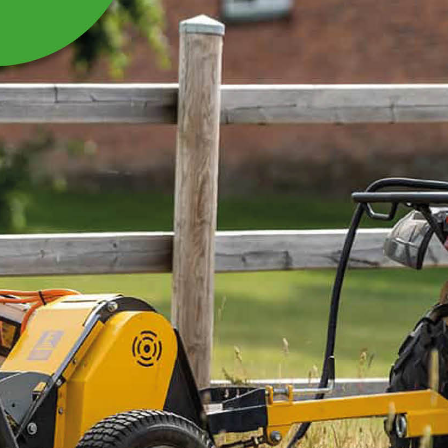
REM MOTOR
Rem motor till åkgräsklippare Zeroturn GZK130
Läs mer
585 kr
Inkl. moms