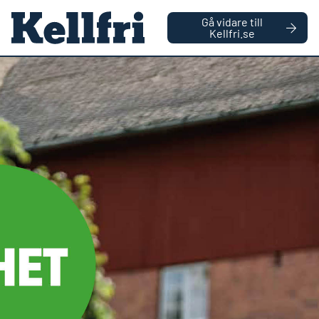
|
FÖRETAG
PRIVATPERSON
Gå vidare till
håll
Kellfri.se
0
Antal varor
Startsida
Reservdelar
Rem motor