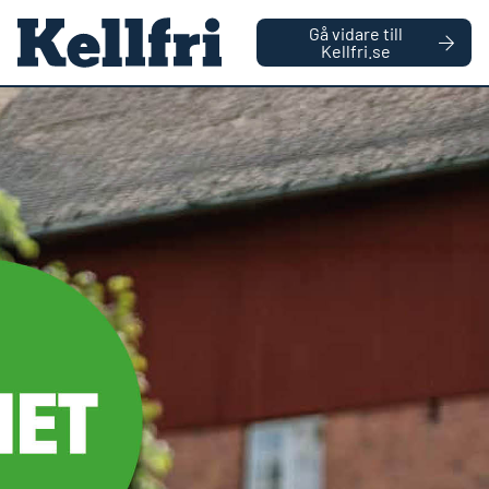
|
FÖRETAG
PRIVATPERSON
Gå vidare till
håll
Kellfri.se
0
Antal varor
Startsida
Reservdelar
Fästplåt skydd växellåda