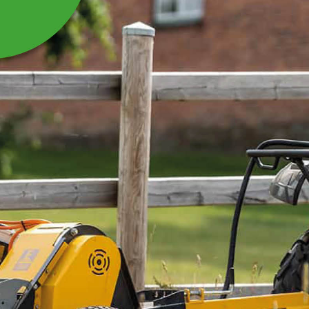
FÄSTPLÅT SKYDD
VÄXELLÅDA
Passar till slaghack XKH145/XKH185.
Läs mer