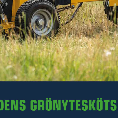
258 kr
Inkl. moms
Ej i lager. För leveransdatum, kontakta en säljare på
0511-242 50.
-
+
LÄGG I VARUKORGEN
Art. nr R35-XKH.072