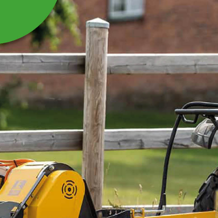
Y-SLAGA 13 X 30 X 83
MM
Passar till Slaghack ATV frontmonterad VKMATVF.