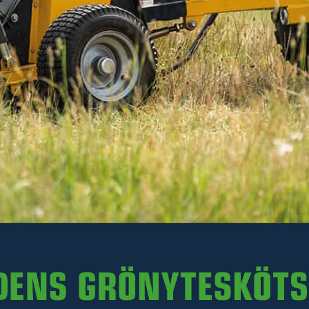
Läs mer
75 kr
Inkl. moms
I lager
-
+
LÄGG I VARUKORGEN
Art. nr R35-VKMATVF.034