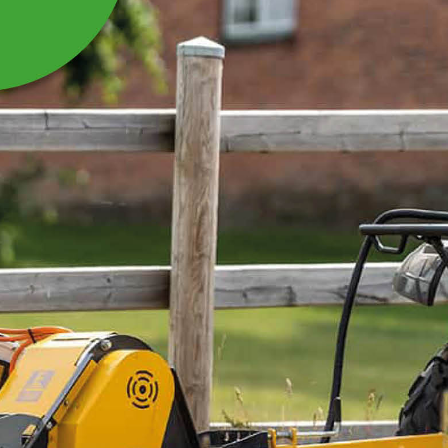
LEDSPRINT 30 X
160MM FÖR VIKARM
Passar till Släntklippare WKL140, WKL180,
WKL220, SK180.