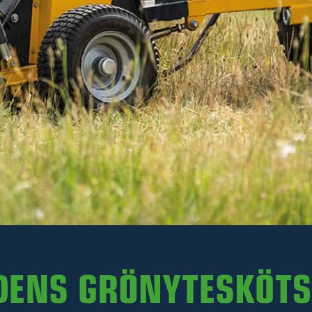
Läs mer
735 kr
Inkl. moms
Ej i lager. För leveransdatum, kontakta en säljare på
0511-242 50.
-
+
LÄGG I VARUKORGEN
Art. nr R35-SK180.072