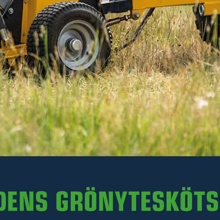
Läs mer
369 kr
Inkl. moms
I lager
-
+
LÄGG I VARUKORGEN
Art. nr R35-SK180.058