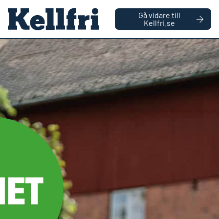
|
FÖRETAG
PRIVATPERSON
Gå vidare till
håll
Kellfri.se
0
Antal varor
Startsida
Reservdelar
Låsmutter M42 2017-