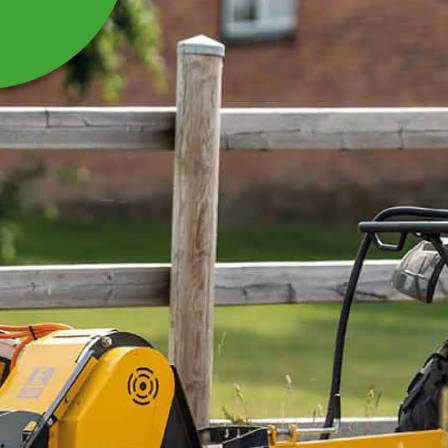
LÅSMUTTER M42
2017-
Passar till Släntklippare WKL140, WKL180,
WKL220, SK180.