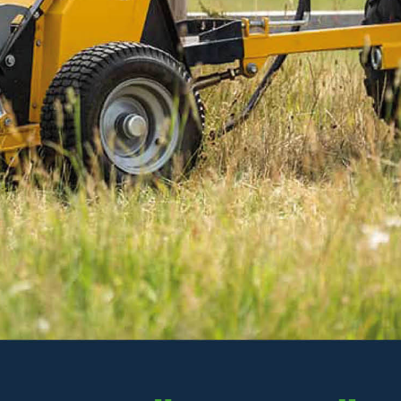
2 535 kr
Inkl. moms
I lager
-
+
LÄGG I VARUKORGEN
Art. nr R35-185.039
Delbetalning:
117 kr/mån i 24 mån
(inkl. moms)