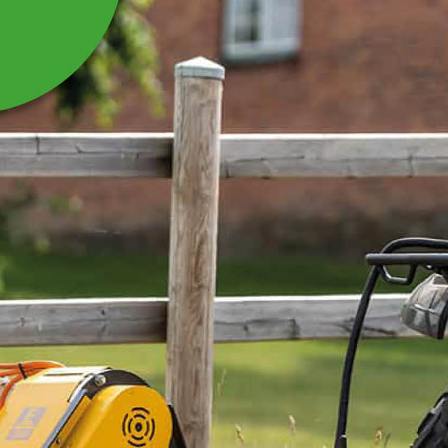
STÄNKSKYDDSPLÅT
BAKRE TILL 35-185
Passar till Betesputs 35-185.
Läs mer