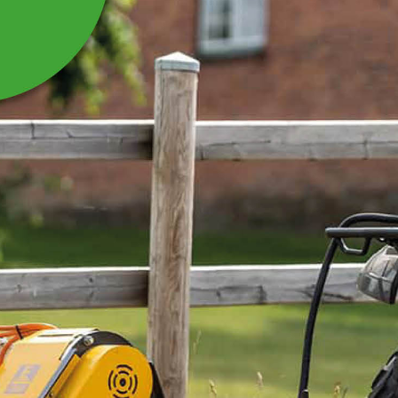
SIDA 2 M, TILL 34-
FHBTN
Passar till foderhäck 34-FHBTN.
Läs mer