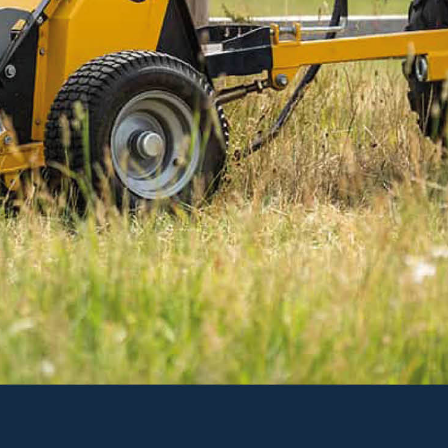
3 704 kr
Inkl. moms
Ej i lager. För leveransdatum, kontakta en säljare på
0511-242 50.
-
+
LÄGG I VARUKORGEN
Art. nr R34-FHBTN.014
Delbetalning:
171 kr/mån i 24 mån
(inkl. moms)