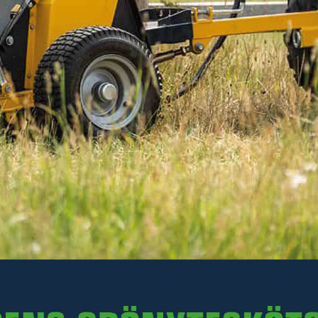
1 500 kr
Inkl. moms
I lager
-
+
LÄGG I VARUKORGEN
Art. nr R32-S232.064.2
Delbetalning:
69 kr/mån i 24 mån
(inkl. moms)
Läs mer