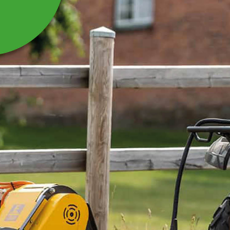
HJUL VÄNSTER
Passar till Sandspridare 1,0 m, ATV med omrörning
S232.
Läs mer