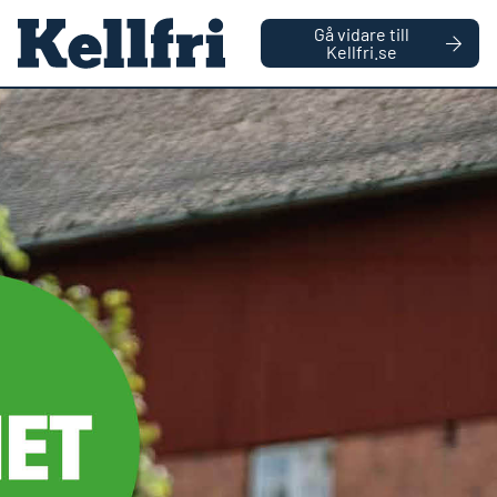
|
FÖRETAG
PRIVATPERSON
Gå vidare till
håll
Kellfri.se
0
Antal varor
Startsida
Reservdelar
Hjul vänster