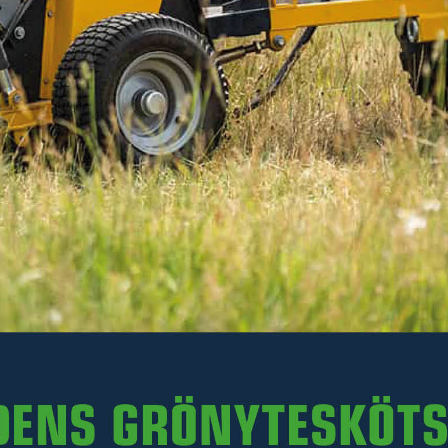
Passar till Stubbfräs SF20, modell fr o m 2017.
Läs mer
244 kr
Inkl. moms
I lager
-
+
LÄGG I VARUKORGEN
Art. nr R27-SF20.007.2