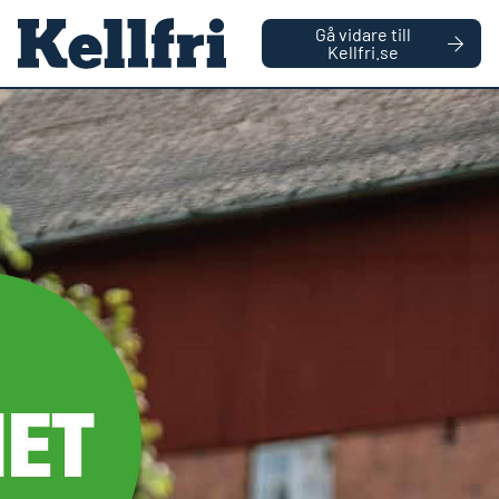
|
FÖRETAG
PRIVATPERSON
Gå vidare till
håll
Kellfri.se
0
Antal varor
Startsida
Reservdelar
Cylinder Skopa