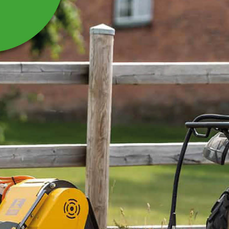
CYLINDER SKOPA
Passar till Grävaggregat GAATV2.
Läs mer
1 925 kr