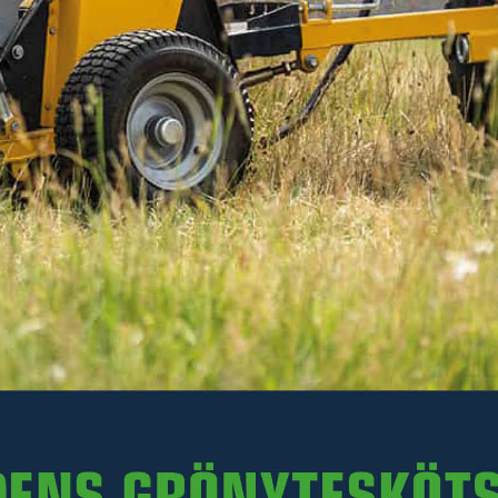
Inkl. moms
I lager
-
+
LÄGG I VARUKORGEN
Art. nr R26-GAATV2.013
Delbetalning:
89 kr/mån i 24 mån
(inkl. moms)
Läs mer