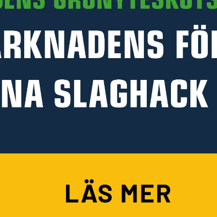
PRODUKTINFORMATION
HANDLA PÅ KELLFRI
Köpvillkor