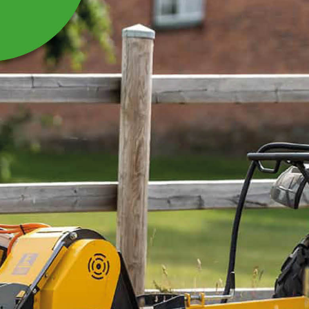
KNIVBULT M10X25
TILL FLISHUGG WC08E
Passar till Flishugg WC08E och Släntklippare
WKL140, WKL180