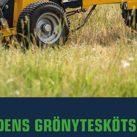
Läs mer
63 kr
Inkl. moms
I lager
-
+
LÄGG I VARUKORGEN
Art. nr R13-WC08E.005