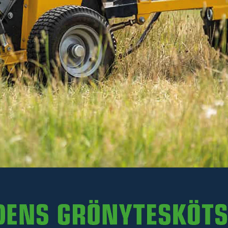
FM180.
Läs mer
94 kr
Inkl. moms
I lager
-
+
LÄGG I VARUKORGEN
Art. nr R35-FM180.013