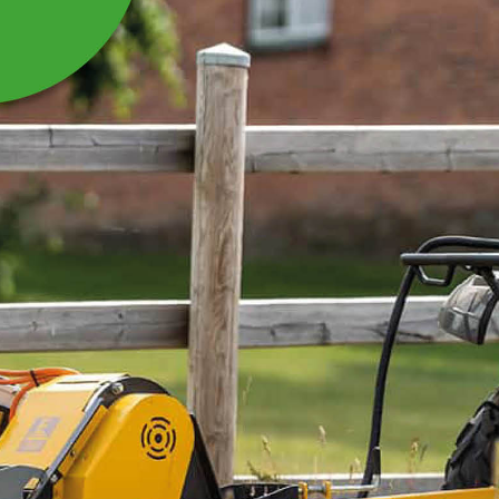
MUTTER NEDRE
KNIVAXEL M18*1,5
NYLOC
Mutter nedre knivaxel M18*1,5 nyloc till parkklippare