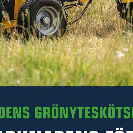
38 kr
Inkl. moms
I lager
-
+
LÄGG I VARUKORGEN
Art. nr MTB50.002
PRODUKTINFORMATION