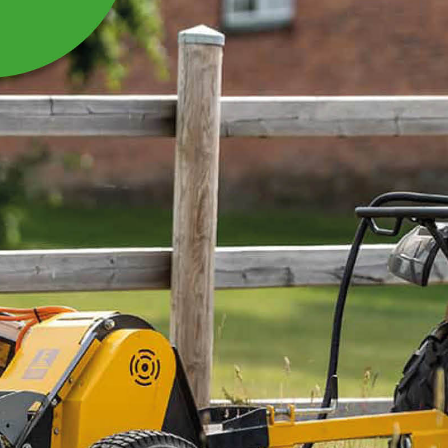
LÅSMUTTER M10
Passar till Rotorslåtter, Släntklippare,
Vertikalklippare, Vedtransportör, Maskintrailer
Läs mer