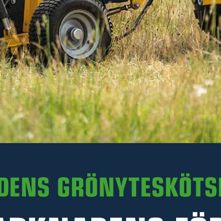
220 kr
Inkl. moms
I lager
-
+
LÄGG I VARUKORGEN
Art. nr R23-TV15.016
PRODUKTINFORMATION