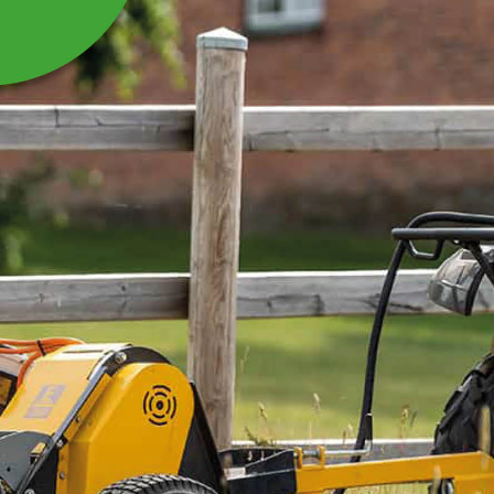
LÄMLÅS L-SPRINT TILL
TIPPVAGN
Lämlås L-sprint till tippvagn TV15
Läs mer