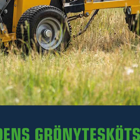
31-TL100B
Läs mer
249 kr
Inkl. moms
I lager
-
+
LÄGG I VARUKORGEN
Art. nr R31-TL100B.003