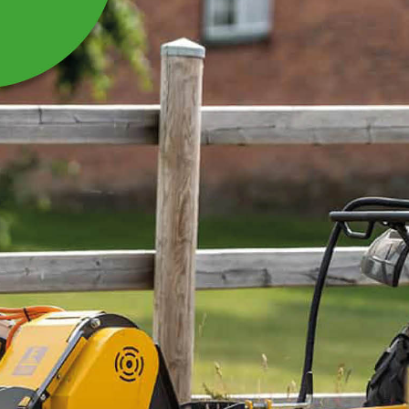
KILREM SPA1120
LP1120
Kilrem SPA1120 Lp1120 till Jordfräs/rotorkultivator