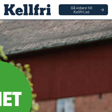
|
FÖRETAG
PRIVATPERSON
Gå vidare till
håll
Kellfri.se
0
Antal varor
Startsida
Reservdelar
Kilrem SPA1120 Lp1120