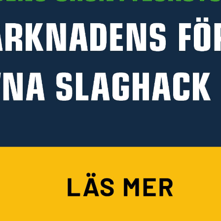
PRODUKTINFORMATION
HANDLA PÅ KELLFRI
Köpvillkor
KUNDSERVICE