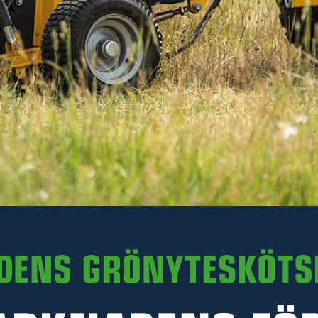
309 kr
Inkl. moms
I lager
-
+
LÄGG I VARUKORGEN
Art. nr R37-27070S.039
PRODUKTINFORMATION