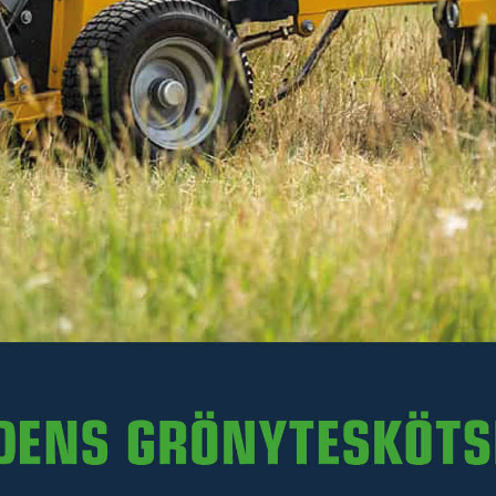
Läs mer
814 kr
Inkl. moms
I lager
-
+
LÄGG I VARUKORGEN
Art. nr R16-JPFE25H.002