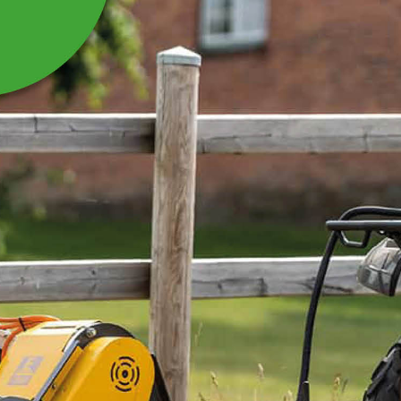
HJULHÅLLARE HÖGER
TILL GRÄVAGGREGAT
Hjulhållare höger till grävaggregat GAATV
Läs mer