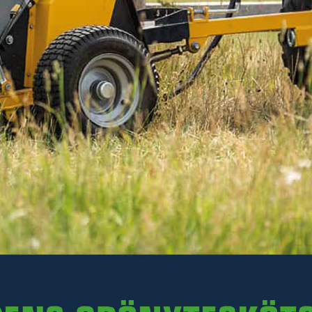
3 738 kr
Inkl. moms
I lager
-
+
LÄGG I VARUKORGEN
Art. nr R26-GAATV.036
Delbetalning:
172 kr/mån i 24 mån
(inkl. moms)
Läs mer