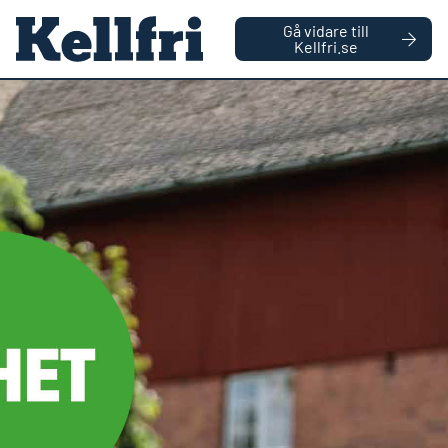
|
FÖRETAG
PRIVATPERSON
Gå vidare till
håll
Kellfri.se
0
Antal varor
Startsida
Reservdelar
Hjulaxel Z525