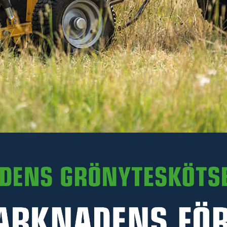
I lager
-
+
LÄGG I VARUKORGEN
Art. nr R35-Z525.011
PRODUKTINFORMATION