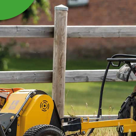
HJULAXEL Z525
Hjulaxel till hövändare Z525
Läs mer
360 kr
Inkl. moms