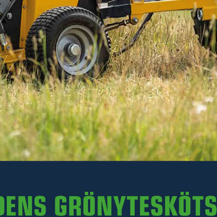
Hjul 4.80/4:00-8 utan axel till schaktblad 25063S
Läs mer
616 kr
Inkl. moms
I lager
-
+
LÄGG I VARUKORGEN
Art. nr R37-25063S.044