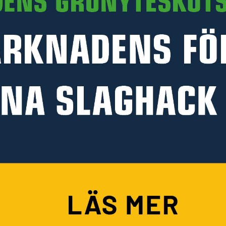
PRODUKTINFORMATION
HANDLA PÅ KELLFRI
Köpvillkor