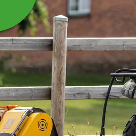
GLIDSKENA VÄNSTER
Passar till slaghack XKH145/XKH185
Läs mer
1 030 kr