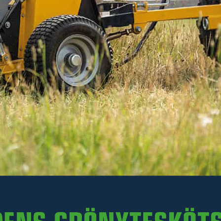
Inkl. moms
Ej i lager. För leveransdatum, kontakta en säljare på
0511-242 50.
-
+
LÄGG I VARUKORGEN
Art. nr R35-XKH.037
Delbetalning:
48 kr/mån i 24 mån
(inkl. moms)
Läs mer