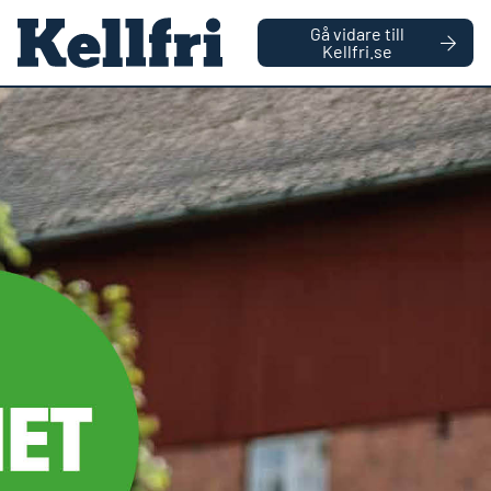
|
FÖRETAG
PRIVATPERSON
Gå vidare till
håll
Kellfri.se
0
Antal varor
Startsida
Reservdelar
Glidskena vänster