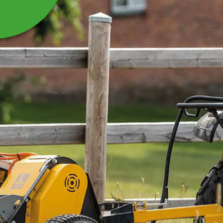
GLIDPLATTA UTAN HÅL
TILL STEGMATARE
Glidplatta utan hål till stegmatare STM400
Läs mer