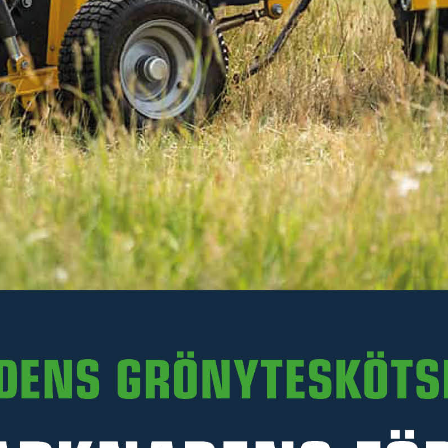
520 kr
Inkl. moms
I lager
-
+
LÄGG I VARUKORGEN
Art. nr R21-STM400.052
PRODUKTINFORMATION