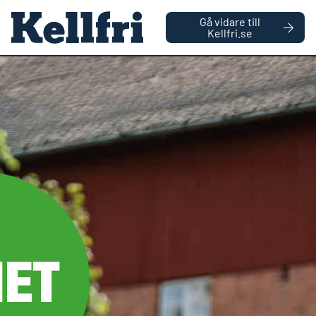
|
FÖRETAG
PRIVATPERSON
Gå vidare till
håll
Kellfri.se
0
Antal varor
Startsida
Reservdelar
Drivknut