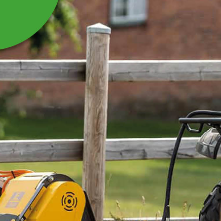
DRIVKNUT
Passar till Rotorslåtter FDM
Läs mer
1 648 kr