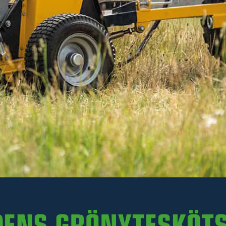
Inkl. moms
I lager
-
+
LÄGG I VARUKORGEN
Art. nr R35-FDM.013
Delbetalning:
76 kr/mån i 24 mån
(inkl. moms)
Läs mer