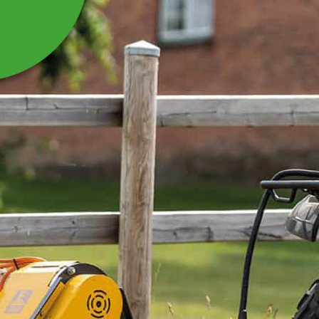
CYLINDER STÖDBEN
TILL SKOGSVAGN SV60
Cylinder stödben till skogsvagn SV60.
Läs mer