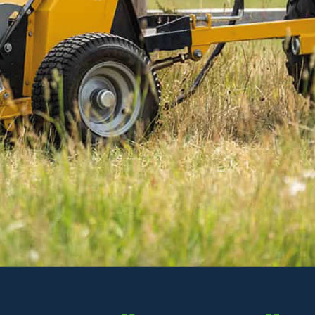
3 088 kr
Inkl. moms
I lager
-
+
LÄGG I VARUKORGEN
Art. nr R21-SV60.020
Delbetalning:
142 kr/mån i 24 mån
(inkl. moms)