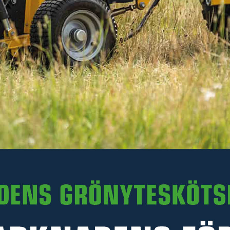
463 kr
Inkl. moms
I lager
-
+
LÄGG I VARUKORGEN
Art. nr 119802-55801
PRODUKTINFORMATION