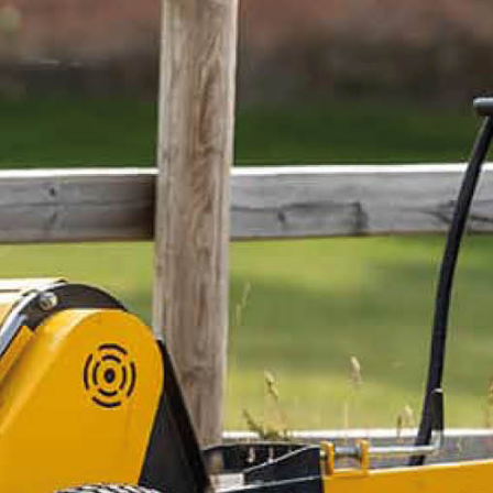
1 363 kr
Inkl. moms
I lager
-
+
LÄGG I VARUKORGEN
Art. nr 80-1005VKM195-10
Delbetalning:
63 kr/mån i 24 mån
(inkl. moms)