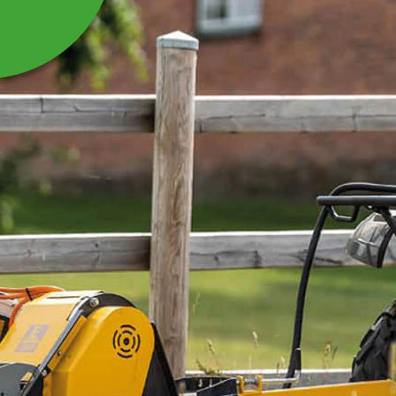
FASTBESLAG UTFLYTTAD
NACKBOM SKRUVAS
PÅ BEF STOLPE
Fastbeslag utflyttad nackbom skruvas på bef stolp