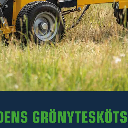
Läs mer
174 kr
Inkl. moms
I lager
-
+
LÄGG I VARUKORGEN
Art. nr 05-FBUN