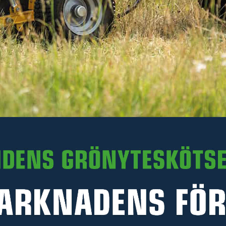
Läs mer
174 kr
Inkl. moms
Ej i lager. För leveransdatum, kontakta en säljare på
0511-242 50.
Art. nr 05-BUN70S
PRODUKTINFORMATION