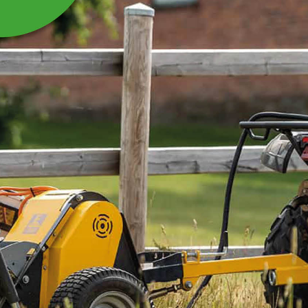
BESLAG UTFLYTTAD
NACKBOM 15 CM
MONT 70X70 STOLPE
Beslag utflyttad nackbom 15cm mont 70x70 stolpe