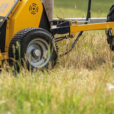
Snabbkoppling redskapsdel 3-punkt
Läs mer
2 363 kr
Inkl. moms
I lager
-
+
LÄGG I VARUKORGEN
Art. nr 16-SR