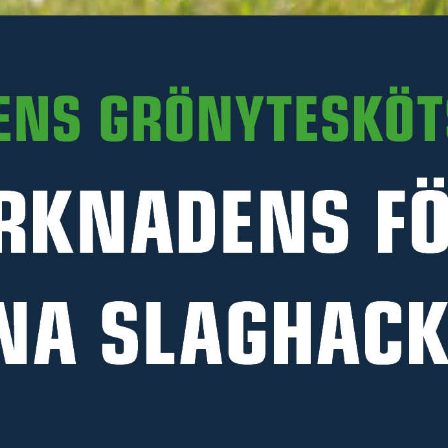
Delbetalning:
109 kr/mån i 24 mån
(inkl. moms)
Läs mer
PRODUKTINFORMATION
MANUALER