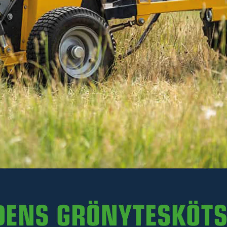
Monteringsbeslag till elvattenkopp H10 och HP20.
Läs mer
274 kr
Inkl. moms
I lager
-
+
LÄGG I VARUKORGEN
Art. nr 47-222019