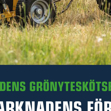
I lager
-
+
LÄGG I VARUKORGEN
Art. nr 47-222905
PRODUKTINFORMATION