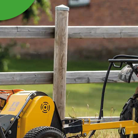
FLOTTÖR
Rostfri flottör till vattentråg eller kar
Läs mer
363 kr
Inkl. moms