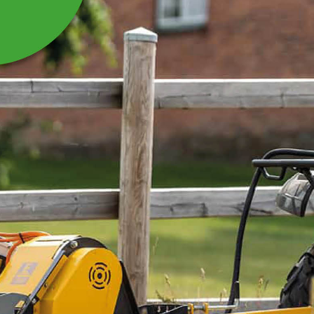
LYSRÖR TILL
FLUGFÅNGARE 18W/20
W GRÖN
Reservlysrör som passar till elektrisk flugfångare 2