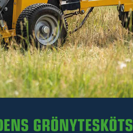
x 20 W.
Läs mer
199 kr
Inkl. moms
I lager
-
+
LÄGG I VARUKORGEN
Art. nr 47-299819