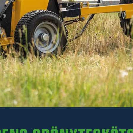
Hörn- och distansisolator för elstängselband, 10 st
Läs mer
249 kr
Inkl. moms
I lager
-
+
LÄGG I VARUKORGEN
Art. nr 47-164351