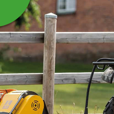
HÖRN- OCH
DISTANSISOLATOR FÖR
ELSTÄNGSELBAND, 10
ST